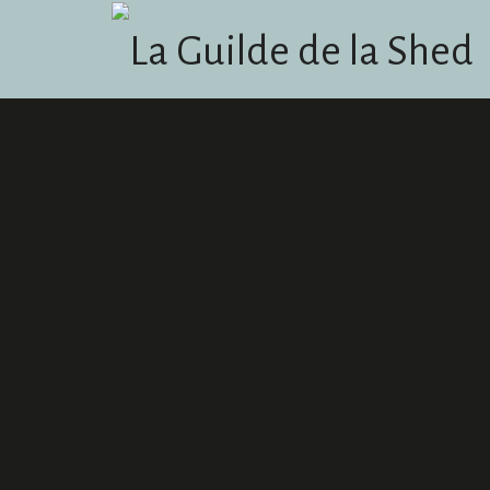
La Guilde de la Shed
Podcast humoristique basé sur le jeu Dungeons & Dragons et l