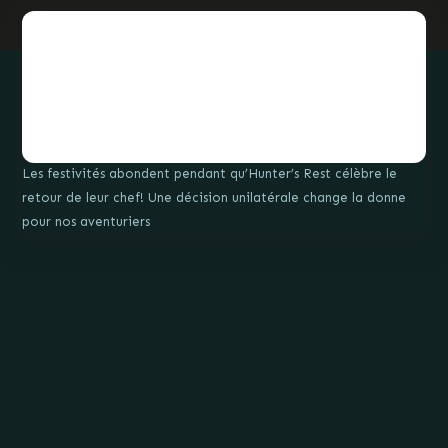
Les festivités abondent pendant qu’Hunter’s Rest célèbre le
retour de leur chef! Une décision unilatérale change la donne
pour nos aventuriers