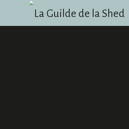
La Guilde de la Shed
Podcast humoristique basé sur le jeu Dungeons & Dragons et l