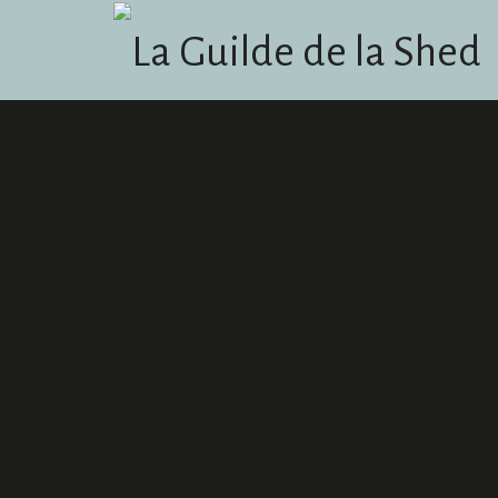
La Guilde de la Shed
Podcast humoristique basé sur le jeu Dungeons & Dragons et l