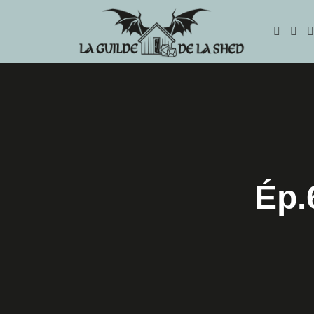
La Guilde de la Shed
Podcast humoristique basé sur le jeu Dungeons & Dragons et l
Ép.