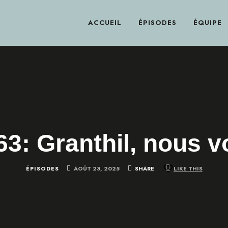
ACCUEIL
ÉPISODES
ÉQUIPE
e folklore québécois
63: Granthil, nous vo
ÉPISODES
AOÛT 23, 2025
SHARE
LIKE THIS